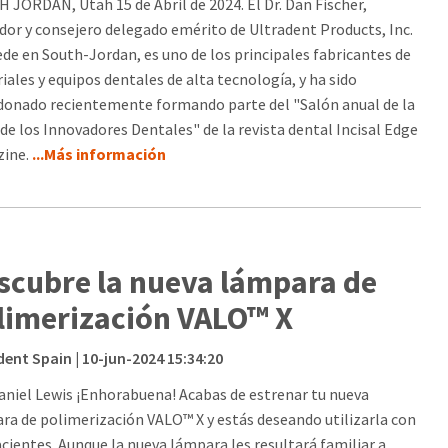
 JORDAN, Utah 15 de Abril de 2024. El Dr. Dan Fischer,
dor y consejero delegado emérito de Ultradent Products, Inc.
ede en South-Jordan, es uno de los principales fabricantes de
iales y equipos dentales de alta tecnología, y ha sido
donado recientemente formando parte del "Salón anual de la
de los Innovadores Dentales" de la revista dental Incisal Edge
ine.
...Más información
scubre la nueva lámpara de
limerización VALO™ X
dent Spain
| 10-jun-2024 15:34:20
aniel Lewis ¡Enhorabuena! Acabas de estrenar tu nueva
ra de polimerización VALO™ X y estás deseando utilizarla con
acientes. Aunque la nueva lámpara les resultará familiar a