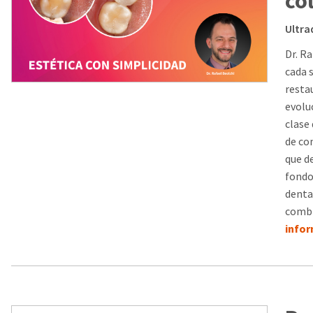
co
Ultra
Dr. R
cada s
resta
evolu
clase
de co
que d
fondo
denta
combi
info