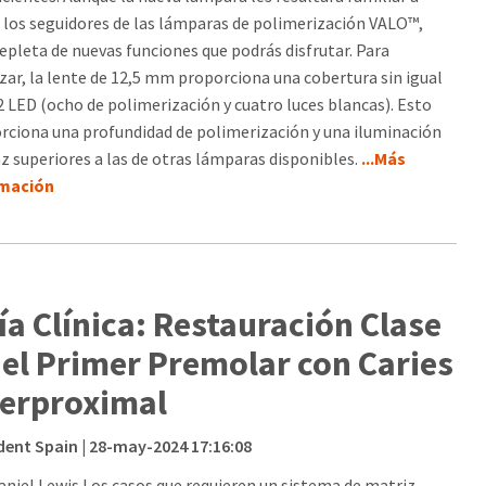
 los seguidores de las lámparas de polimerización VALO™,
repleta de nuevas funciones que podrás disfrutar. Para
ar, la lente de 12,5 mm proporciona una cobertura sin igual
2 LED (ocho de polimerización y cuatro luces blancas). Esto
rciona una profundidad de polimerización y una iluminación
az superiores a las de otras lámparas disponibles.
...Más
rmación
ía Clínica: Restauración Clase
 del Primer Premolar con Caries
terproximal
dent Spain
| 28-may-2024 17:16:08
aniel Lewis Los casos que requieren un sistema de matriz