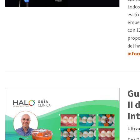
todos
está 
empez
con 1
propo
del h
info
Gu
II
In
Ultra
Por D