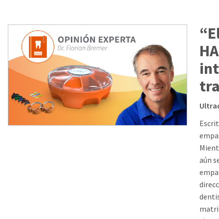
“E
HA
in
tr
Ultra
Escrit
empas
Mient
aún s
empas
direcc
denti
matri