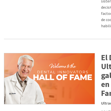
siste
decis
facto
de co
habil
El
Ul
ga
en
Fa
Ultra