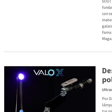
SOUTH
funda
con s
mater
galar
Fama 
Magaz
De
po
Ultra
Por D
lámpa
tus p