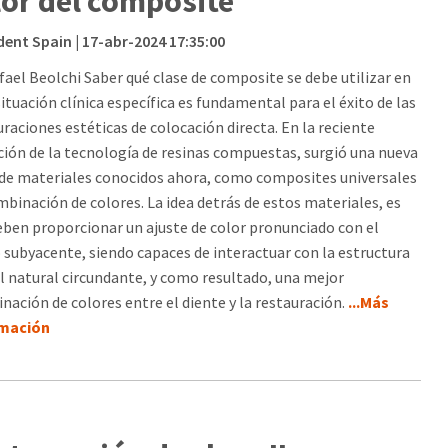
lor del composite
dent Spain
| 17-abr-2024 17:35:00
afael Beolchi Saber qué clase de composite se debe utilizar en
ituación clínica específica es fundamental para el éxito de las
uraciones estéticas de colocación directa. En la reciente
ción de la tecnología de resinas compuestas, surgió una nueva
 de materiales conocidos ahora, como composites universales
mbinación de colores. La idea detrás de estos materiales, es
eben proporcionar un ajuste de color pronunciado con el
 subyacente, siendo capaces de interactuar con la estructura
l natural circundante, y como resultado, una mejor
nación de colores entre el diente y la restauración.
...Más
rmación