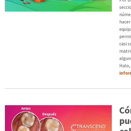
secci
númer
hacer
equip
permi
casi 
matri
algun
Halo,
info
Có
pu